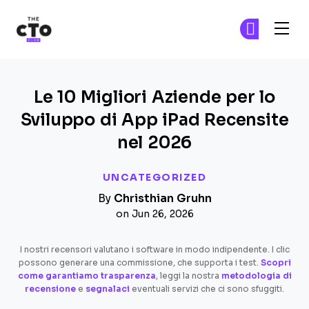
The CTO Club
Un
Un
Skip to main content
Le 10 Migliori Aziende per lo
Sviluppo di App iPad Recensite
nel 2026
UNCATEGORIZED
By
Christhian Gruhn
on Jun 26, 2026
I nostri recensori valutano i software in modo indipendente. I clic
possono generare una commissione, che supporta i test.
Scopri
come garantiamo trasparenza
, leggi la nostra
metodologia di
recensione
e
segnalaci
eventuali servizi che ci sono sfuggiti.