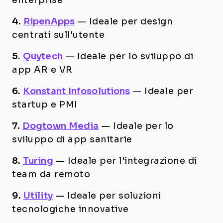
enterprise
4.
RipenApps
—
Ideale per design
centrati sull'utente
5.
Quytech
—
Ideale per lo sviluppo di
app AR e VR
6.
Konstant Infosolutions
—
Ideale per
startup e PMI
7.
Dogtown Media
—
Ideale per lo
sviluppo di app sanitarie
8.
Turing
—
Ideale per l'integrazione di
team da remoto
9.
Utility
—
Ideale per soluzioni
tecnologiche innovative