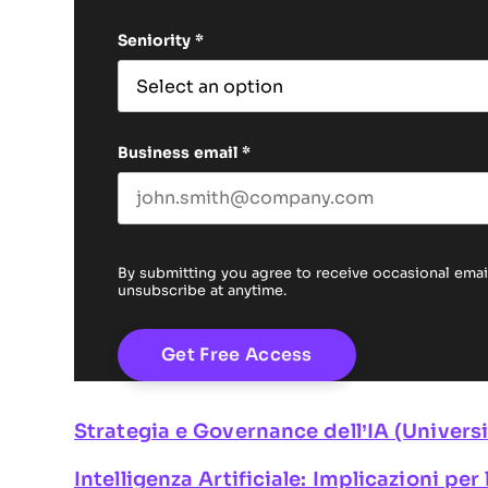
First name
Seniority
*
Business email
*
By submitting you agree to receive occasional em
unsubscribe at anytime.
Strategia e Governance dell’IA (Universi
Intelligenza Artificiale: Implicazioni per