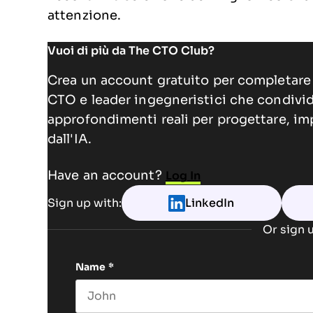
attenzione.
Vuoi di più da The CTO Club?
Crea un account gratuito per completare 
CTO e leader ingegneristici che condivi
approfondimenti reali per progettare, im
dall'IA.
Have an account?
Log In
Sign up with:
LinkedIn
Or sign u
Name
*