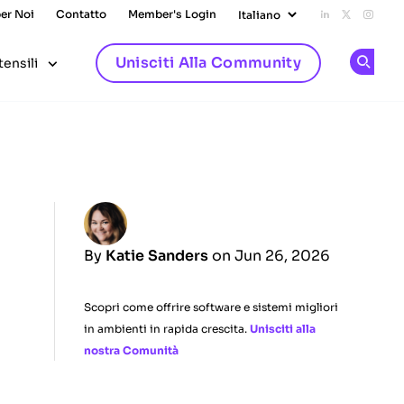
per Noi
Contatto
Member's Login
Add us on L
Follow u
Follo
Unisciti Alla Community
tensili
Op
By
Katie Sanders
on Jun 26, 2026
Scopri come offrire software e sistemi migliori
in ambienti in rapida crescita.
Unisciti alla
nostra Comunità