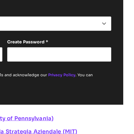
Last name
Create Password
*
ails and acknowledge our
Privacy Policy
. You can
ty of Pennsylvania)
 la Strategia Aziendale (MIT)