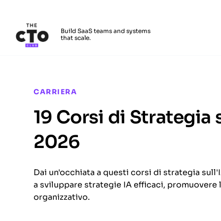
The CTO Club
Build SaaS teams and systems
that scale.
Skip to main content
CARRIERA
19 Corsi di Strategia 
2026
Dai un'occhiata a questi corsi di strategia sull'
a sviluppare strategie IA efficaci, promuovere
organizzativo.