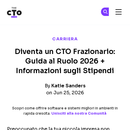
The CTO Club
Un
Un
Skip to main content
CARRIERA
Diventa un CTO Frazionario:
Guida al Ruolo 2026 +
Informazioni sugli Stipendi
By
Katie Sanders
on Jun 25, 2026
Scopri come offrire software e sistemi migliori in ambienti in
rapida crescita.
Unisciti alla nostra Comunità
Preoccupato che la tua piccola impresa non