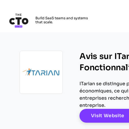
The CTO Club
Build SaaS teams and systems
that scale.
Skip to main content
Avis sur ITa
Fonctionnali
ITarian se distingue 
économiques, ce qui 
Opens new window
entreprises recherch
entreprise.
O
Visit Website