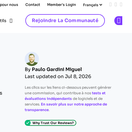
 pour nous
Contact
Member's Login
Add us on
Follow 
Follo
Rejoindre La Communauté
tils
Op
By
Paulo Gardini Miguel
Last updated on Jul 8, 2026
Les clics sur les liens ci-dessous peuvent générer
s
une commission, qui contribue à nos
tests et
évaluations indépendants
de logiciels et de
services.
En savoir plus sur notre approche de
transparence
.
Why Trust Our Reviews?