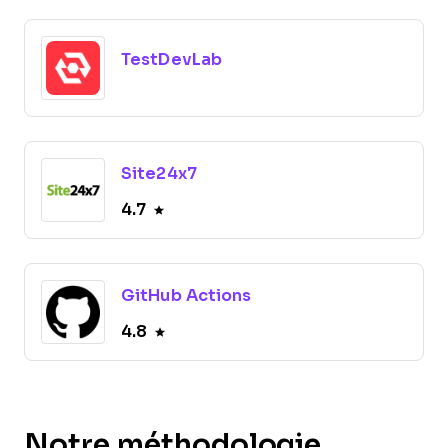
TestDevLab
Site24x7
4.7
GitHub Actions
4.8
Notre méthodologie