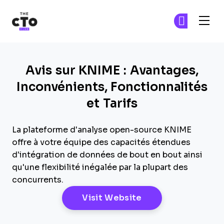
The CTO Club
Re
Re
Skip to main content
Avis sur KNIME : Avantages,
Inconvénients, Fonctionnalités
et Tarifs
La plateforme d'analyse open-source KNIME
offre à votre équipe des capacités étendues
d'intégration de données de bout en bout ainsi
qu'une flexibilité inégalée par la plupart des
concurrents.
Opens New Windo
Visit Website