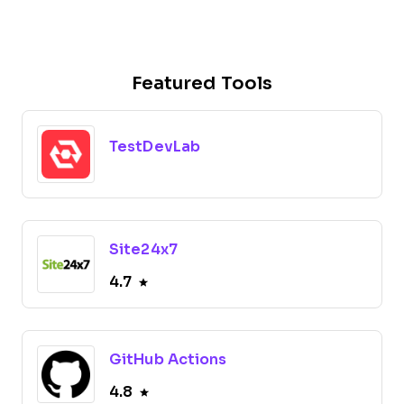
Featured Tools
TestDevLab
Site24x7
4.7
GitHub Actions
4.8