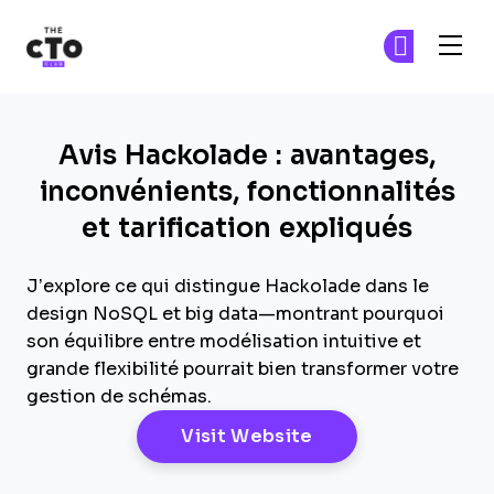
The CTO Club
Re
Re
Skip to main content
Avis Hackolade : avantages,
inconvénients, fonctionnalités
et tarification expliqués
J’explore ce qui distingue Hackolade dans le
design NoSQL et big data—montrant pourquoi
son équilibre entre modélisation intuitive et
grande flexibilité pourrait bien transformer votre
gestion de schémas.
Opens New Windo
Visit Website