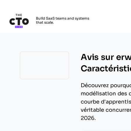
The CTO Club
Build SaaS teams and systems
that scale.
Skip to main content
Avis sur erw
Caractéristi
Opens new window
Découvrez pourquo
modélisation des d
courbe d'apprentis
véritable concurre
2026.