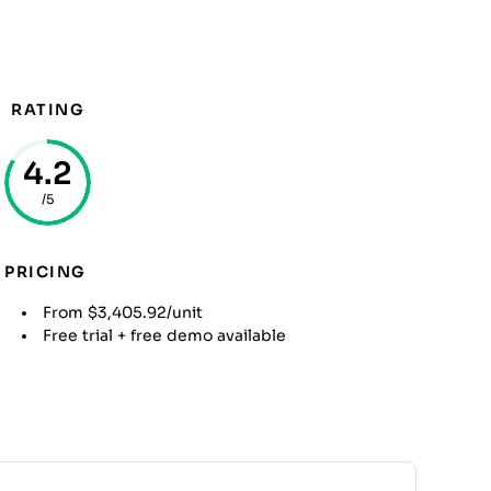
RATING
4.2
/5
PRICING
From $3,405.92/unit
Free trial + free demo available