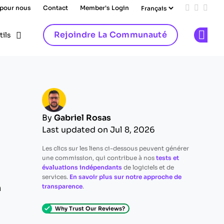
 pour nous
Contact
Member's Login
Add us on
Follow 
Follo
Rejoindre La Communauté
tils
Op
By
Gabriel Rosas
Last updated on Jul 8, 2026
Les clics sur les liens ci-dessous peuvent générer
une commission, qui contribue à nos
tests et
évaluations indépendants
de logiciels et de
services.
En savoir plus sur notre approche de
n
transparence
.
Why Trust Our Reviews?