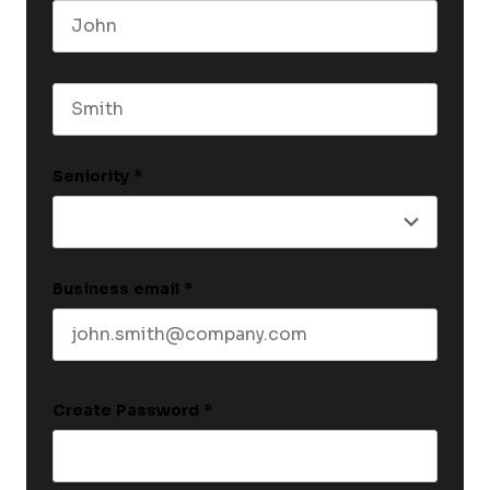
First name
Last name
Seniority
*
Business email
*
Create Password
*