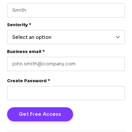
First name
Last name
Seniority
*
Business email
*
Create Password
*