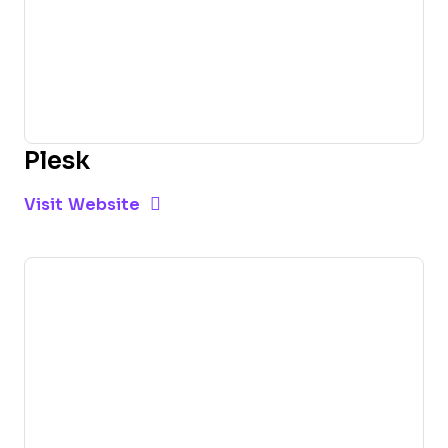
Plesk
Opens new window
Opens New Window
Visit Website