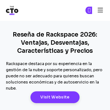
The CTO Club
Ún
Ún
Skip to main content
Reseña de Rackspace 2026:
Ventajas, Desventajas,
Características y Precios
Rackspace destaca por su experiencia en la
gestión de la nube y soporte personalizado, pero
puede no ser adecuado para quienes buscan
soluciones económicas y de autoservicio en la
nube.
Opens New Windo
Visit Website