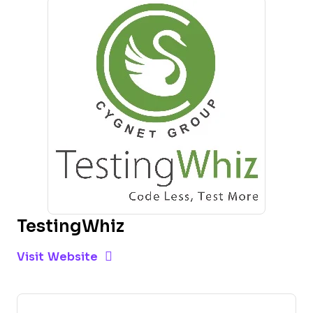
TestingWhiz
Opens new window
Opens New Window
Visit Website