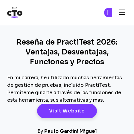
The CTO Club
Ún
Ún
Skip to main content
Reseña de PractiTest 2026:
Ventajas, Desventajas,
Funciones y Precios
En mi carrera, he utilizado muchas herramientas
de gestión de pruebas, incluido PractiTest.
Permíteme guiarte a través de las funciones de
esta herramienta, sus alternativas y más.
Opens New Windo
Visit Website
By
Paulo Gardini Miguel