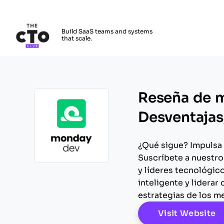
The CTO Club
Build SaaS teams and systems
that scale.
Skip to main content
Reseña de m
Desventajas,
¿Qué sigue? Impulsa 
Suscríbete a nuestro
Opens new window
y líderes tecnológic
inteligente y liderar
estrategias de los m
O
Visit Website