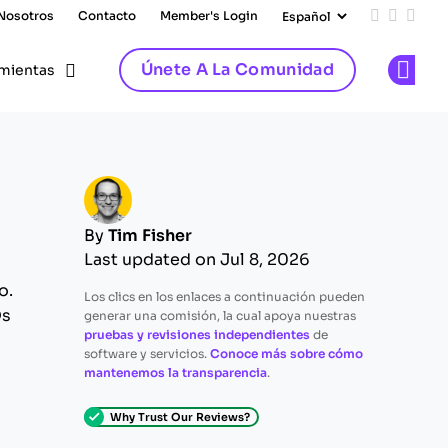
 Nosotros
Contacto
Member's Login
Add us on
Follow 
Follo
Únete A La Comunidad
mientas
Op
By
Tim Fisher
Last updated on Jul 8, 2026
o.
Los clics en los enlaces a continuación pueden
Os
generar una comisión, la cual apoya nuestras
pruebas y revisiones independientes
de
software y servicios.
Conoce más sobre cómo
mantenemos la transparencia
.
Why Trust Our Reviews?