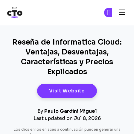
The CTO Club
Ún
Ún
Skip to main content
Reseña de Informatica Cloud:
Ventajas, Desventajas,
Características y Precios
Explicados
Opens New Windo
Visit Website
By
Paulo Gardini Miguel
Last updated on Jul 8, 2026
Los clics en los enlaces a continuación pueden generar una