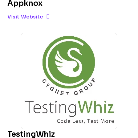
Appknox
Opens new window
Opens New Window
Visit Website
TestingWhiz