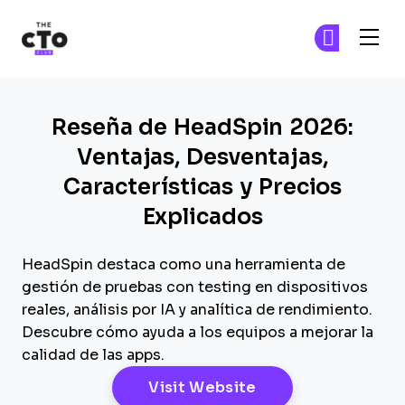
The CTO Club
Ún
Ún
Skip to main content
Reseña de HeadSpin 2026:
Ventajas, Desventajas,
Características y Precios
Explicados
HeadSpin destaca como una herramienta de
gestión de pruebas con testing en dispositivos
reales, análisis por IA y analítica de rendimiento.
Descubre cómo ayuda a los equipos a mejorar la
calidad de las apps.
Opens New Windo
Visit Website