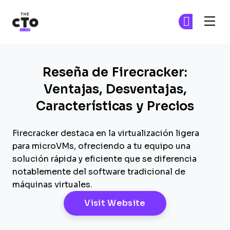
The CTO Club
Ún
Ún
Skip to main content
Reseña de Firecracker:
Ventajas, Desventajas,
Características y Precios
Firecracker destaca en la virtualización ligera
para microVMs, ofreciendo a tu equipo una
solución rápida y eficiente que se diferencia
notablemente del software tradicional de
máquinas virtuales.
Opens New Windo
Visit Website