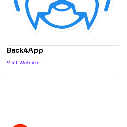
Back4App
Opens new window
Opens New Window
Visit Website