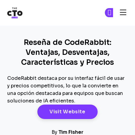
The CTO Club
Ún
Ún
Skip to main content
Reseña de CodeRabbit:
Ventajas, Desventajas,
Características y Precios
CodeRabbit destaca por su interfaz fácil de usar
y precios competitivos, lo que la convierte en
una opción destacada para equipos que buscan
soluciones de IA eficientes.
Opens New Windo
Visit Website
By
Tim Fisher