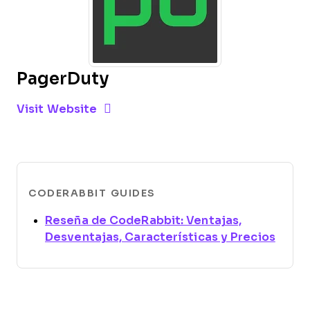
PagerDuty
Opens new window
Opens New Window
Visit Website
CODERABBIT GUIDES
Reseña de CodeRabbit: Ventajas,
Open
Desventajas, Características y Precios