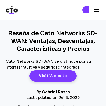
The CTO Club
Ún
Ún
Skip to main content
Reseña de Cato Networks SD-
WAN: Ventajas, Desventajas,
Características y Precios
Cato Networks SD-WAN se distingue por su
interfaz intuitiva y seguridad integrada.
Opens New Windo
Visit Website
By
Gabriel Rosas
Last updated on Jul 8, 2026