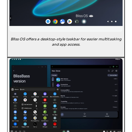
Bliss OS offers a desktop-style taskbar for easier multitasking
and app access.