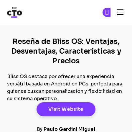
The CTO Club
Ún
Ún
Skip to main content
Reseña de Bliss OS: Ventajas,
Desventajas, Características y
Precios
Bliss OS destaca por ofrecer una experiencia
versátil basada en Android en PCs, perfecta para
quienes buscan personalización y flexibilidad en
su sistema operativo.
Opens New Windo
Visit Website
By
Paulo Gardini Miguel