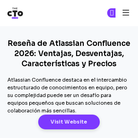
The CTO Club
Ún
Ún
Skip to main content
Reseña de Atlassian Confluence
2026: Ventajas, Desventajas,
Características y Precios
Atlassian Confluence destaca en el intercambio
estructurado de conocimientos en equipo, pero
su complejidad puede ser un desafío para
equipos pequeños que buscan soluciones de
colaboración más sencillas.
Opens New Windo
Visit Website