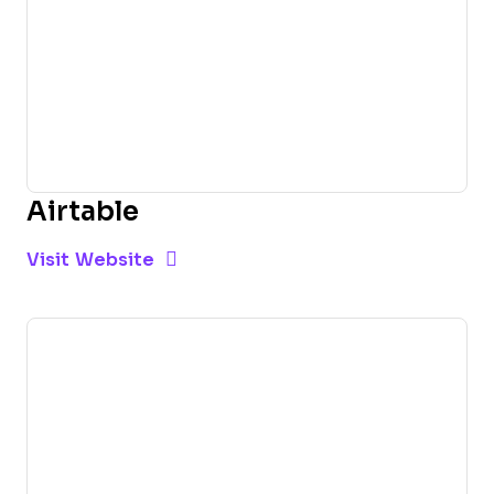
Airtable
Opens new window
Opens New Window
Visit Website