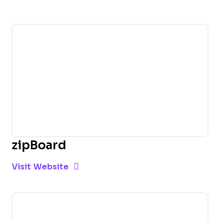
zipBoard
Opens new window
Opens New Window
Visit Website