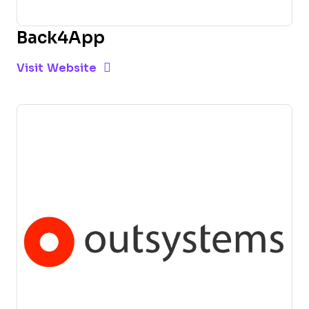
Back4App
Opens new window
Opens New Window
Visit Website