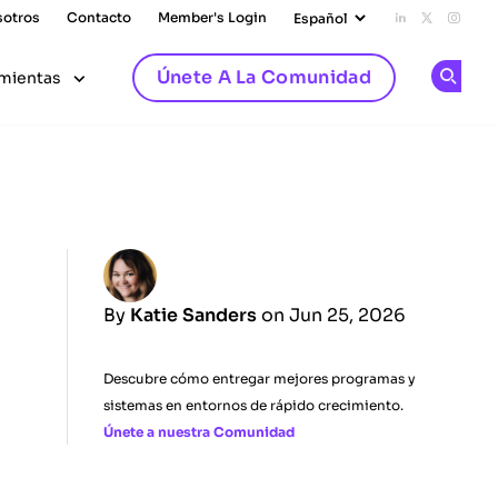
sotros
Contacto
Member's Login
Add us on L
Follow u
Follo
Únete A La Comunidad
mientas
Op
By
Katie Sanders
on Jun 25, 2026
Descubre cómo entregar mejores programas y
sistemas en entornos de rápido crecimiento.
Únete a nuestra Comunidad