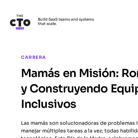
The CTO Club
Build SaaS teams and systems
that scale.
Skip to main content
CARRERA
Mamás en Misión: Ro
y Construyendo Equi
Inclusivos
Las mamás son solucionadoras de problemas inn
manejar múltiples tareas a la vez; todas habi