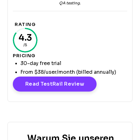
QA testing.
RATING
4.3
/5
PRICING
30-day free trial
From $38/user/month (billed annually)
Opens New Window
Read TestRail Review
Warum Sie unseren