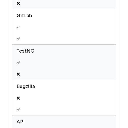
❌
GitLab
✅
✅
TestNG
✅
❌
Bugzilla
❌
✅
API