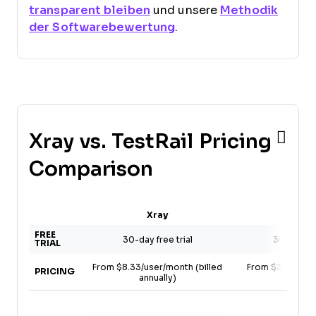
transparent bleiben
und unsere
Methodik
der Softwarebewertung
.
Xray vs. TestRail Pricing
Comparison
Xray
TestR
FREE
30-day free trial
30-day fre
TRIAL
From $8.33/user/month (billed
From $38/user/m
PRICING
annually)
annual