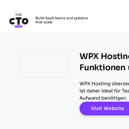
The CTO Club
Build SaaS teams and systems
that scale.
Skip to main content
WPX Hosting 
Funktionen 
Opens new window
WPX Hosting überzeu
ist daher ideal für 
Aufwand benötigen.
O
Visit Website