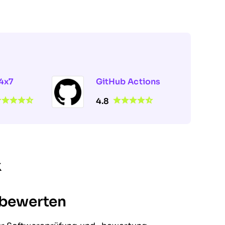
4x7
GitHub Actions
4.8
k
 bewerten