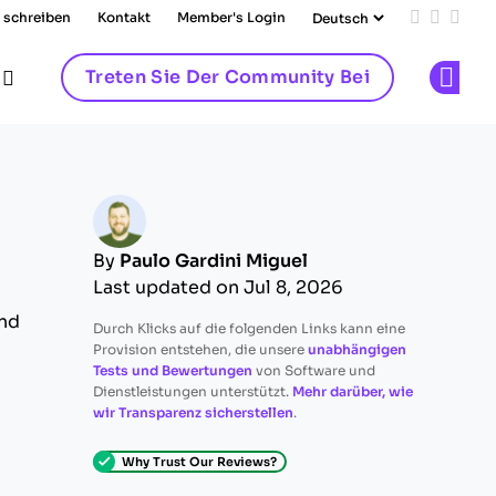
 schreiben
Kontakt
Member's Login
Add us on
Follow 
Follo
Treten Sie Der Community Bei
Op
By
Paulo Gardini Miguel
Last updated on Jul 8, 2026
und
Durch Klicks auf die folgenden Links kann eine
Provision entstehen, die unsere
unabhängigen
Tests und Bewertungen
von Software und
Dienstleistungen unterstützt.
Mehr darüber, wie
wir Transparenz sicherstellen
.
Why Trust Our Reviews?