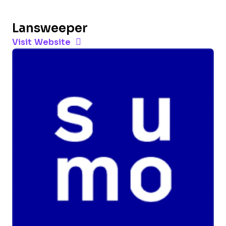
Lansweeper
Opens new window
Opens New Window
Visit Website