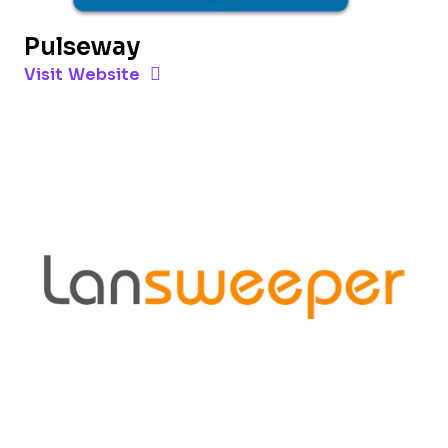
Pulseway
Opens new window
Opens New Window
Visit Website