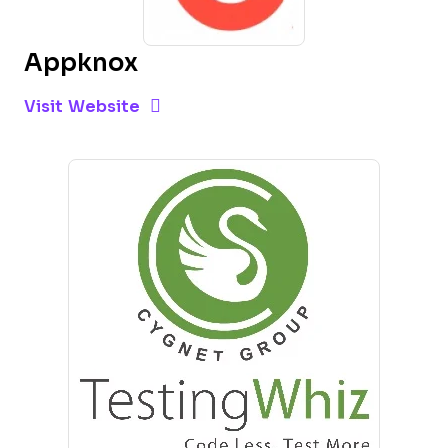
Appknox
Opens new window
Opens New Window
Visit Website