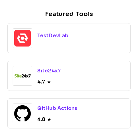
Featured Tools
TestDevLab
Site24x7
4.7
GitHub Actions
4.8