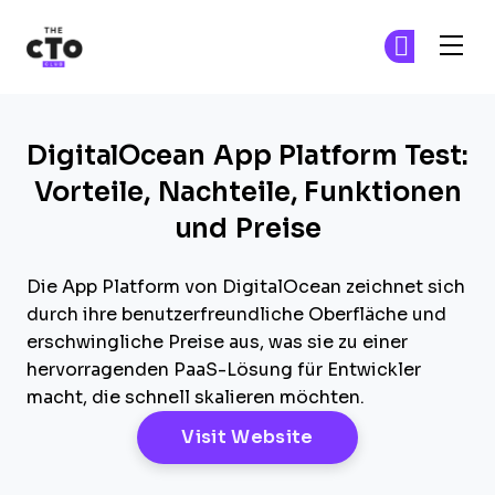
The CTO Club
Tr
Tr
Skip to main content
DigitalOcean App Platform Test:
Vorteile, Nachteile, Funktionen
und Preise
Die App Platform von DigitalOcean zeichnet sich
durch ihre benutzerfreundliche Oberfläche und
erschwingliche Preise aus, was sie zu einer
hervorragenden PaaS-Lösung für Entwickler
macht, die schnell skalieren möchten.
Opens New Windo
Visit Website