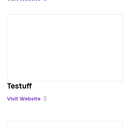
Testuff
Opens new window
Opens New Window
Visit Website