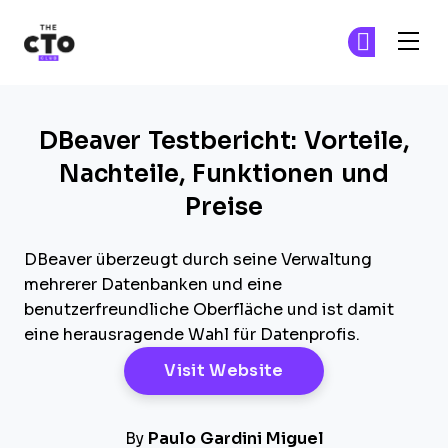
The CTO Club
Tr
Tr
Skip to main content
DBeaver Testbericht: Vorteile,
Nachteile, Funktionen und
Preise
DBeaver überzeugt durch seine Verwaltung
mehrerer Datenbanken und eine
benutzerfreundliche Oberfläche und ist damit
eine herausragende Wahl für Datenprofis.
Opens New Windo
Visit Website
By
Paulo Gardini Miguel