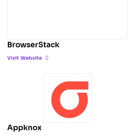
BrowserStack
Opens new window
Opens New Window
Visit Website
Appknox