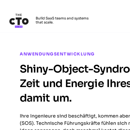
The CTO Club
Build SaaS teams and systems
that scale.
Skip to main content
ANWENDUNGSENTWICKLUNG
Shiny-Object-Syndro
Zeit und Energie Ihre
damit um.
Ihre Ingenieure sind beschäftigt, kommen abe
(SOS). Technische Führungskräfte fühlen sic