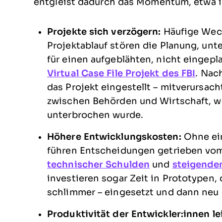
entgleist dadurch das Momentum, etwa 
Projekte sich verzögern:
Häufige Wech
Projektablauf stören die Planung, un
für einen aufgeblähten, nicht eingep
Virtual Case File Projekt des FBI
. Nac
das Projekt eingestellt – mitverursa
zwischen Behörden und Wirtschaft, w
unterbrochen wurde.
Höhere Entwicklungskosten:
Ohne ei
führen Entscheidungen getrieben vom
technischer Schulden
und
steigende
investieren sogar Zeit in Prototypen, 
schlimmer – eingesetzt und dann neu
Produktivität der Entwickler:innen le