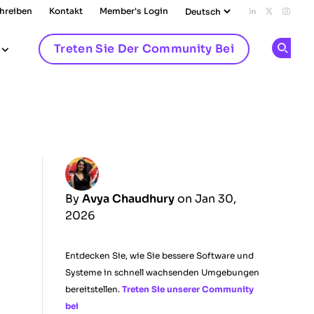
chreiben
Kontakt
Member's Login
Add us on L
Follow u
Follo
Treten Sie Der Community Bei
Op
By
Avya Chaudhury
on Jan 30,
2026
Entdecken Sie, wie Sie bessere Software und
Systeme in schnell wachsenden Umgebungen
bereitstellen.
Treten Sie unserer Community
bei