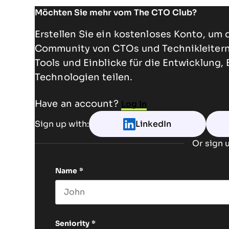
Möchten Sie mehr vom The CTO Club?
Erstellen Sie ein kostenloses Konto, um 
Community von CTOs und Technikleitern 
Tools und Einblicke für die Entwicklung,
Technologien teilen.
Have an account?
Log In
Sign up with:
LinkedIn
Or sign u
Name
*
First name
Seniority
*