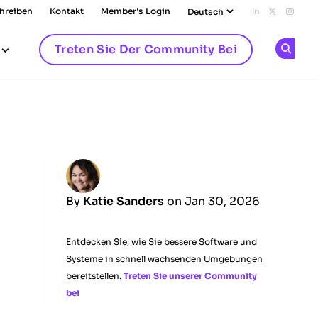
chreiben
Kontakt
Member's Login
Add us on L
Follow u
Follo
Treten Sie Der Community Bei
Op
By
Katie Sanders
on Jan 30, 2026
Entdecken Sie, wie Sie bessere Software und
Systeme in schnell wachsenden Umgebungen
bereitstellen.
Treten Sie unserer Community
bei