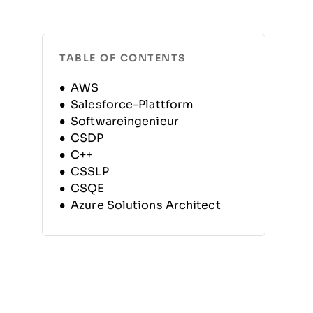
TABLE OF CONTENTS
AWS
Salesforce-Plattform
Softwareingenieur
CSDP
C++
CSSLP
CSQE
Azure Solutions Architect
Java SE 11 Entwickler
Datenbankentwickler Oracle
OCM
RHCE
CAL 1
Professionelles Software