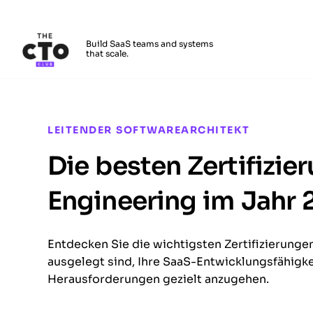
The CTO Club
Build SaaS teams and systems
that scale.
Skip to main content
LEITENDER SOFTWAREARCHITEKT
Die besten Zertifizie
Engineering im Jahr
Entdecken Sie die wichtigsten Zertifizierunge
ausgelegt sind, Ihre SaaS-Entwicklungsfähigk
Herausforderungen gezielt anzugehen.