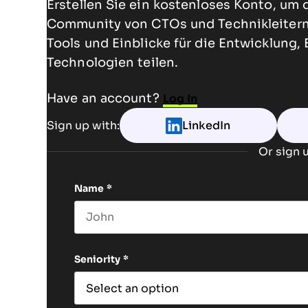
Erstellen Sie ein kostenloses Konto, um 
Community von CTOs und Technikleitern 
Tools und Einblicke für die Entwicklung,
Technologien teilen.
Have an account?
Log In
Sign up with:
LinkedIn
Or sign u
Name
*
First name
Seniority
*