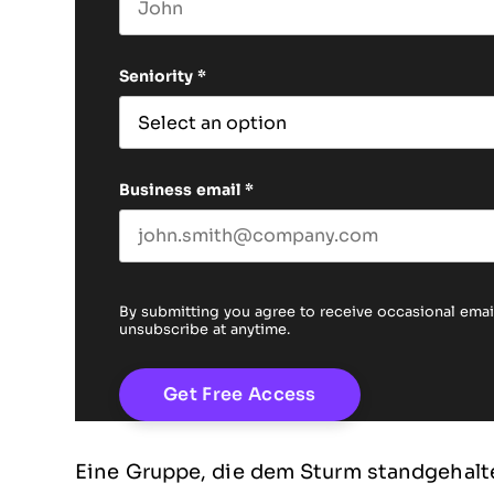
First name
Seniority
*
Business email
*
By submitting you agree to receive occasional em
unsubscribe at anytime.
Eine Gruppe, die dem Sturm standgehalte