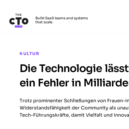
The CTO Club
Build SaaS teams and systems
that scale.
Skip to main content
KULTUR
Die Technologie lässt
ein Fehler in Milliar
Trotz prominenter Schließungen von Frauen-in
Widerstandsfähigkeit der Community als unauf
Tech-Führungskräfte, damit Vielfalt und Innovat