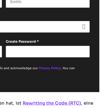
Last name
Create Password
*
ails and acknowledge our
Privacy Policy
. You can
n hat, ist
Rewriting the Code (RTC)
, eine