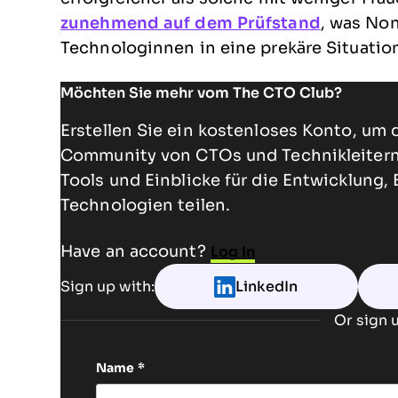
zunehmend auf dem Prüfstand
, was Non
Technologinnen in eine prekäre Situation
Möchten Sie mehr vom The CTO Club?
Erstellen Sie ein kostenloses Konto, um 
Community von CTOs und Technikleitern 
Tools und Einblicke für die Entwicklung,
Technologien teilen.
Have an account?
Log In
Sign up with:
LinkedIn
Or sign u
Name
*