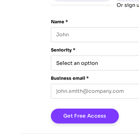
Or sign u
Name
*
First name
Seniority
*
Business email
*