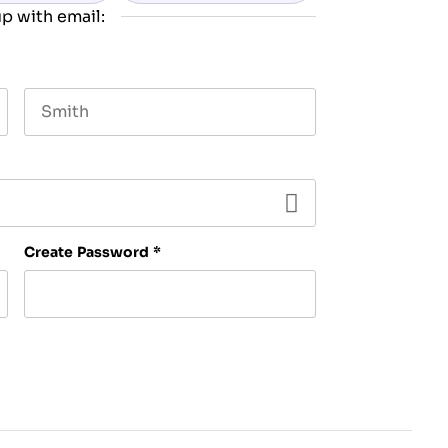
p with email:
Last name
Create Password
*