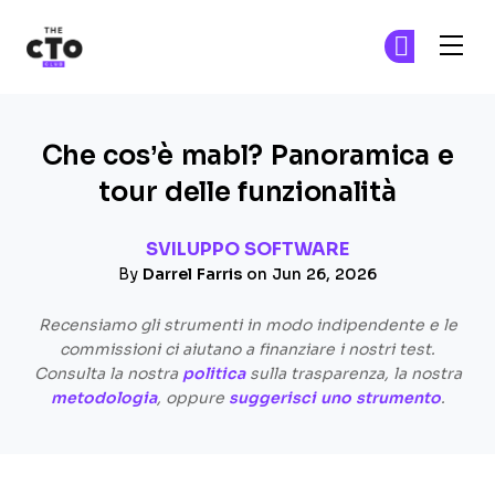
The CTO Club
Un
Un
Skip to main content
Che cos’è mabl? Panoramica e
tour delle funzionalità
SVILUPPO SOFTWARE
By
Darrel Farris
on Jun 26, 2026
Recensiamo gli strumenti in modo indipendente e le
commissioni ci aiutano a finanziare i nostri test.
Consulta la nostra
politica
sulla trasparenza, la nostra
metodologia
, oppure
suggerisci uno strumento
.