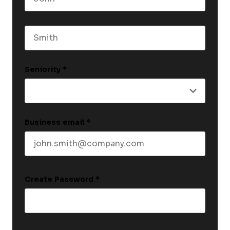
First name
Last name
Seniority
*
Business email
*
Create Password
*