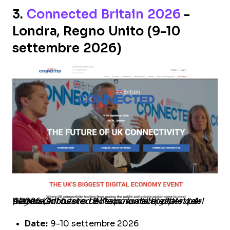
3.
Connected Britain 2026
-
Londra, Regno Unito (9-10
settembre 2026)
Il 2026
Connected Britain riunisce esperti del settore, innovatori e responsabili politici per plasmare il futuro dell’economia digitale del Regno Unito.
Date:
9-10 settembre 2026