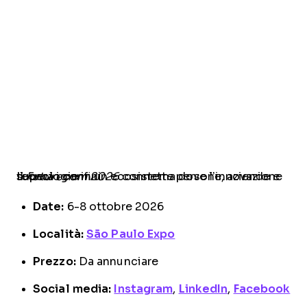
Il
connette persone, aziende e tecnologie in un ecosistema dove l’innovazione supera i confini.
Futurecom 2026
Date:
6-8 ottobre 2026
Località:
São Paulo Expo
Prezzo:
Da annunciare
Social media:
Instagram
,
LinkedIn
,
Facebook