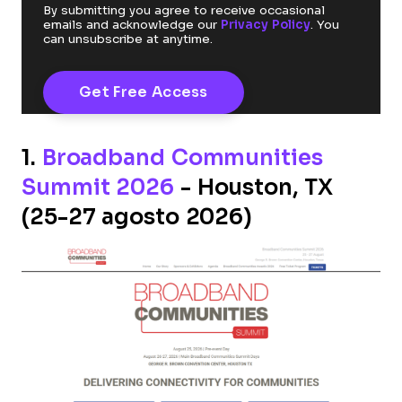
By submitting you agree to receive occasional
emails and acknowledge our
Privacy Policy
. You
can unsubscribe at anytime.
1.
Broadband Communities
Summit 2026
- Houston, TX
(25-27 agosto 2026)