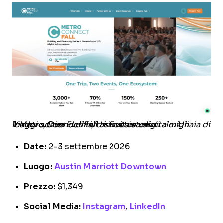
Il
Metro Connect Fall ti invita a unirti a migliaia di leader senior dell'infrastruttura digitale: Un Viaggio, Due Eventi, Un Ecosistema.
Date:
2-3 settembre 2026
Luogo:
Austin Marriott Downtown
Prezzo:
$1,349
Social Media:
Instagram
,
LinkedIn