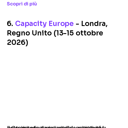
Opens new window
Scopri di più
6.
Capacity Europe
- Londra,
Regno Unito (13-15 ottobre
2026)
Il
Capacity Europe riunisce le aziende che costruiscono, finanziano e garantiscono la prossima generazione della connettività.