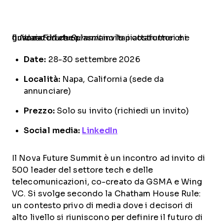
Il
invita i costruttori e i finanziatori che plasmano le piattaforme che guidano il futuro
Nova Future Summit
.
Date:
28-30 settembre 2026
Località:
Napa, California (sede da
annunciare)
Prezzo:
Solo su invito (richiedi un invito)
Social media:
LinkedIn
Il Nova Future Summit è un incontro ad invito di
500 leader del settore tech e delle
telecomunicazioni, co-creato da GSMA e Wing
VC. Si svolge secondo la Chatham House Rule:
un contesto privo di media dove i decisori di
alto livello si riuniscono per definire il futuro di