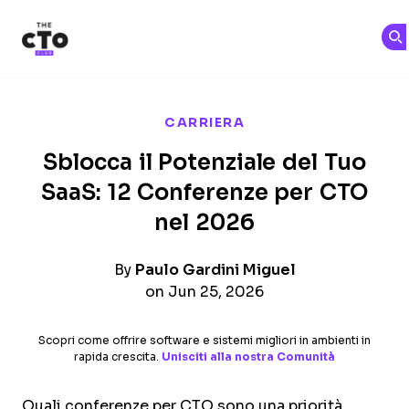
The CTO Club
Skip to main content
CARRIERA
Sblocca il Potenziale del Tuo
SaaS: 12 Conferenze per CTO
nel 2026
By
Paulo Gardini Miguel
on Jun 25, 2026
Scopri come offrire software e sistemi migliori in ambienti in
rapida crescita.
Unisciti alla nostra Comunità
Quali conferenze per CTO sono una priorità