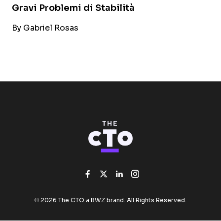
Gravi Problemi di Stabilità
By
Gabriel Rosas
Like us on Facebook
Follow us on Twitter
Add us on Linked
Follow us on I
Opens new window
© 2026 The CTO a
BWZ
brand. All Rights Reserved.