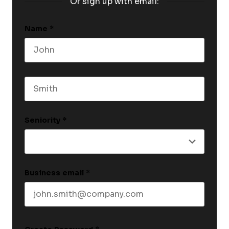
Or sign up with email:
Name
*
First name
Last name
Seniority
*
Business email
*