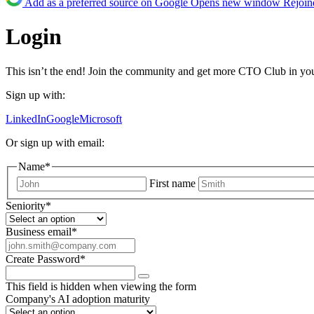
Add as a preferred source on Google
Opens new window
Rejoin
Login
This isn’t the end! Join the community and get more CTO Club in yo
Sign up with:
LinkedIn
Google
Microsoft
Or sign up with email:
Name
*
First name
Seniority
*
Business email
*
Create Password
*
This field is hidden when viewing the form
Company's AI adoption maturity