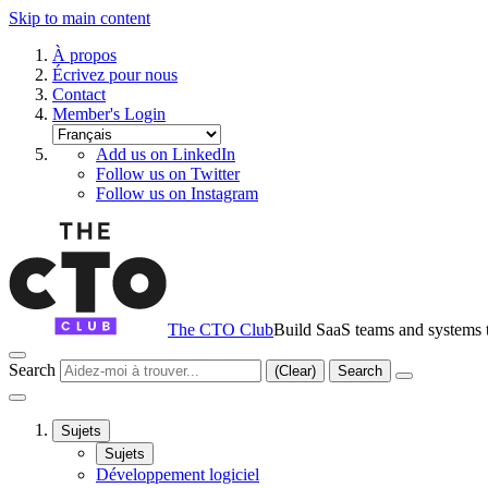
Skip to main content
À propos
Écrivez pour nous
Contact
Member's Login
Add us on LinkedIn
Follow us on Twitter
Follow us on Instagram
The CTO Club
Build SaaS teams and systems t
Search
(Clear)
Search
Sujets
Sujets
Développement logiciel