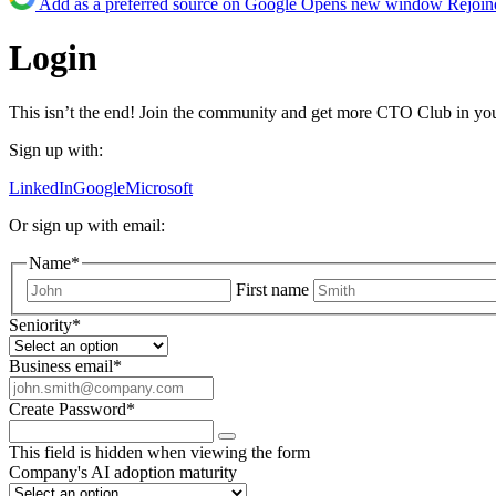
Add as a preferred source on Google
Opens new window
Rejoin
Login
This isn’t the end! Join the community and get more CTO Club in yo
Sign up with:
LinkedIn
Google
Microsoft
Or sign up with email:
Name
*
First name
Seniority
*
Business email
*
Create Password
*
This field is hidden when viewing the form
Company's AI adoption maturity