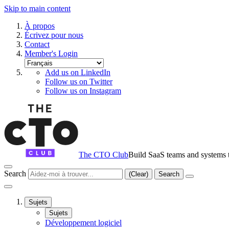
Skip to main content
À propos
Écrivez pour nous
Contact
Member's Login
Add us on LinkedIn
Follow us on Twitter
Follow us on Instagram
The CTO Club
Build SaaS teams and systems t
Search
(Clear)
Search
Sujets
Sujets
Développement logiciel