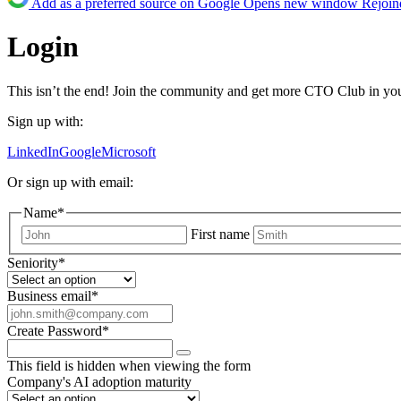
Add as a preferred source on Google
Opens new window
Rejoin
Login
This isn’t the end! Join the community and get more CTO Club in yo
Sign up with:
LinkedIn
Google
Microsoft
Or sign up with email:
Name
*
First name
Seniority
*
Business email
*
Create Password
*
This field is hidden when viewing the form
Company's AI adoption maturity