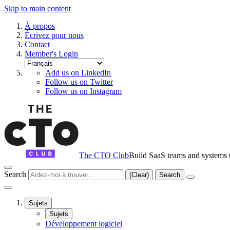
Skip to main content
À propos
Écrivez pour nous
Contact
Member's Login
Add us on LinkedIn
Follow us on Twitter
Follow us on Instagram
The CTO Club
Build SaaS teams and systems t
Search
(Clear)
Search
Sujets
Sujets
Développement logiciel