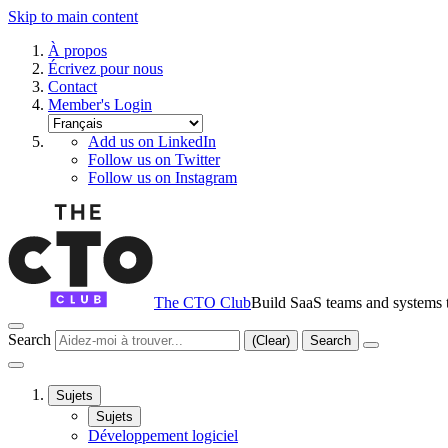
Skip to main content
À propos
Écrivez pour nous
Contact
Member's Login
Add us on LinkedIn
Follow us on Twitter
Follow us on Instagram
The CTO Club
Build SaaS teams and systems t
Search
(Clear)
Search
Sujets
Sujets
Développement logiciel