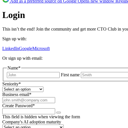
Add as a preferred source on Google
Opens new window
Rejoin
Login
This isn’t the end! Join the community and get more CTO Club in yo
Sign up with:
LinkedIn
Google
Microsoft
Or sign up with email:
Name
*
First name
Seniority
*
Business email
*
Create Password
*
This field is hidden when viewing the form
Company's AI adoption maturity