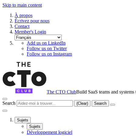
Skip to main content
À propos
Écrivez pour nous
Contact
Member's Login
Add us on LinkedIn
Follow us on Twitter
Follow us on Instagram
The CTO Club
Build SaaS teams and systems t
Search
(Clear)
Search
Sujets
Sujets
Développement logiciel