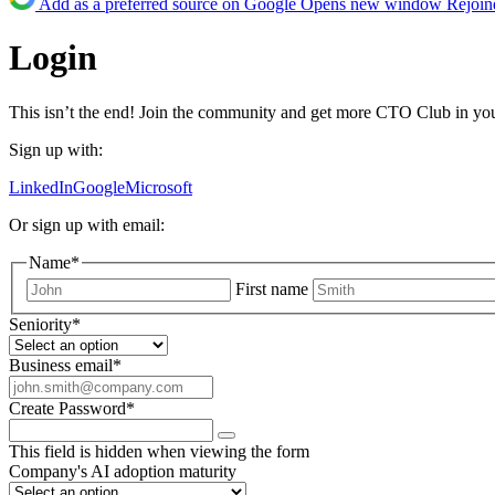
Add as a preferred source on Google
Opens new window
Rejoin
Login
This isn’t the end! Join the community and get more CTO Club in yo
Sign up with:
LinkedIn
Google
Microsoft
Or sign up with email:
Name
*
First name
Seniority
*
Business email
*
Create Password
*
This field is hidden when viewing the form
Company's AI adoption maturity